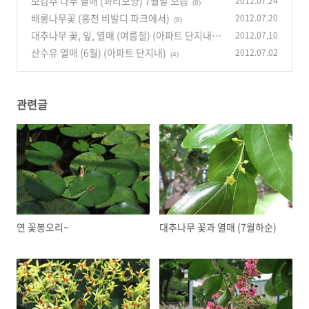
모감주 나무 열매 (꽈리모양) 7월말 모습
2012.07.24
(6)
배롱나무꽃 (홍천 비발디 파크에서)
2012.07.20
(8)
대추나무 꽃, 잎, 열매 (여름철) (아파트 단지내)
2012.07.10
산수유 열매 (6월) (아파트 단지내)
2012.07.02
(8)
(4)
관련글
연 꽃봉오리~
대추나무 꽃과 열매 (7월하순)