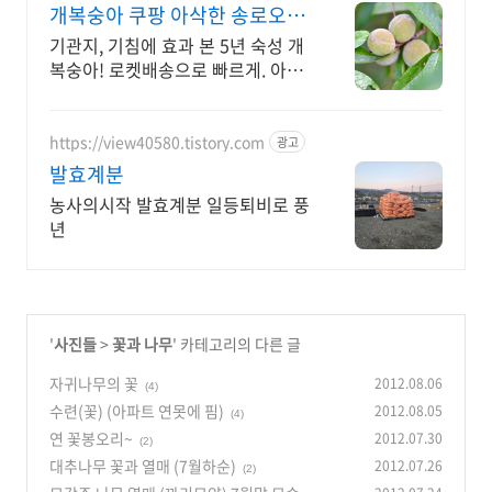
개복숭아 쿠팡 아삭한 송로오일
절임
기관지, 기침에 효과 본 5년 숙성 개
복숭아! 로켓배송으로 빠르게. 아삭
한 트러플향 절임으로 브런치, 와인
안주! 미식 경험을 선물.
https://view40580.tistory.com
광고
발효계분
농사의시작 발효계분 일등퇴비로 풍
년
'
사진들
>
꽃과 나무
' 카테고리의 다른 글
자귀나무의 꽃
2012.08.06
(4)
수련(꽃) (아파트 연못에 핌)
2012.08.05
(4)
연 꽃봉오리~
2012.07.30
(2)
대추나무 꽃과 열매 (7월하순)
2012.07.26
(2)