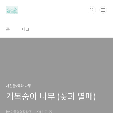
본문 바로가기
홈
태그
사진들/꽃과 나무
개복숭아 나무 (꽃과 열매)
by 만물의영장타조
2012. 7. 25.