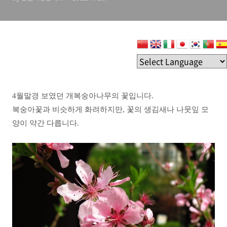
4월말경 보였던 개복숭아나무의 꽃입니다.
복숭아꽃과 비슷하게 화려하지만, 꽃의 생김새나 나뭇잎 모
양이 약간 다릅니다.