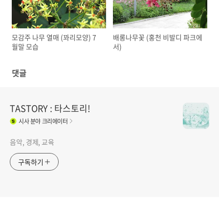
모감주 나무 열매 (꽈리모양) 7
배롱나무꽃 (홍천 비발디 파크에
월말 모습
서)
댓글
TASTORY : 타스토리!
시사
분야 크리에이터
음악, 경제, 교육
구독하기