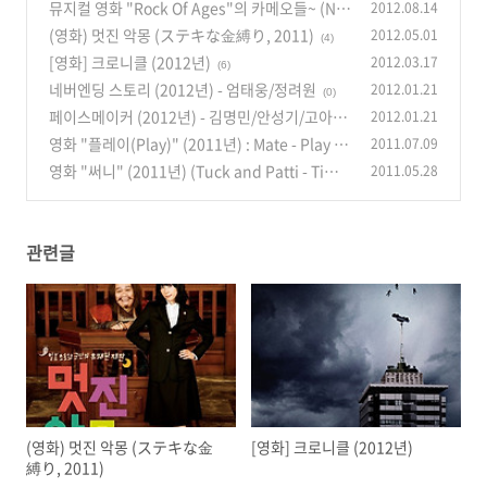
ars
뮤지컬 영화 "Rock Of Ages"의 카메오들~ (Nu
2012.08.14
(2)
no Bettencourt, Sebastian Bach, Kevin Cro
(영화) 멋진 악몽 (ステキな金縛り, 2011)
2012.05.01
(4)
nin, Debbie Gibson)
(8)
[영화] 크로니클 (2012년)
2012.03.17
(6)
네버엔딩 스토리 (2012년) - 엄태웅/정려원
2012.01.21
(0)
페이스메이커 (2012년) - 김명민/안성기/고아라
2012.01.21
영화 "플레이(Play)" (2011년) : Mate - Play / Y
2011.07.09
(4)
eah / Run (OST중에서)
영화 "써니" (2011년) (Tuck and Patti - Time
2011.05.28
(10)
after time)
(10)
관련글
(영화) 멋진 악몽 (ステキな金
[영화] 크로니클 (2012년)
縛り, 2011)