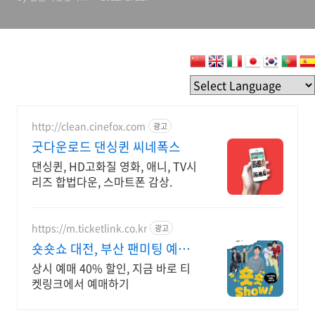
http://clean.cinefox.com
광고
굿다운로드 댄싱퀸 씨네폭스
댄싱퀸, HD고화질 영화, 애니, TV시
리즈 합법다운, 스마트폰 감상.
https://m.ticketlink.co.kr
광고
숏숏쇼 대전, 부산 팬미팅 예매
는 티켓링크!
상시 예매 40% 할인, 지금 바로 티
켓링크에서 예매하기