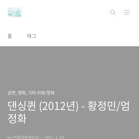
본문 바로가기
홈
태그
공연, 영화, 기타 리뷰/영화
댄싱퀸 (2012년) - 황정민/엄
정화
by 만물의영장타조
2012. 1. 22.