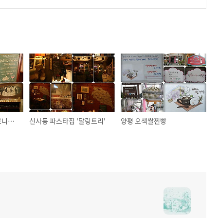
이태원 파스타 - 이탈로니아(Italonia)
신사동 파스타집 '달링트리'
양평 오색쌀찐빵