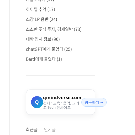
하이텔 추억
(17)
소장 LP 음반
(24)
소소한 주식 투자, 경제일반
(73)
대학 입시 정보
(90)
chatGPT에게 물었다
(25)
Bard에게 물었다
(1)
qmindverse.com
Q
방문하기 →
경제 · 교육 · 음악, 그리
고 Tech 인사이트
최근글
인기글