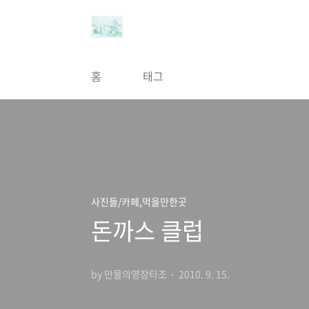
본문 바로가기
홈
태그
사진들/카페,먹을만한곳
돈까스 클럽
by 만물의영장타조
2010. 9. 15.