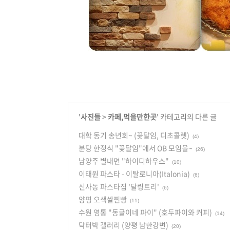
'
사진들
>
카페,먹을만한곳
' 카테고리의 다른 글
대학 동기 송년회~ (꽃달임, 디초콜렛)
(4)
분당 한정식 "꽃달임"에서 OB 모임을~
(26)
남양주 별내면 "하이디하우스"
(10)
이태원 파스타 - 이탈로니아(Italonia)
(6)
신사동 파스타집 '달링트리'
(6)
양평 오색쌀찐빵
(11)
수원 영통 "동글이네 파이" (호두파이와 커피)
(14)
닥터박 갤러리 (양평 남한강변)
(20)