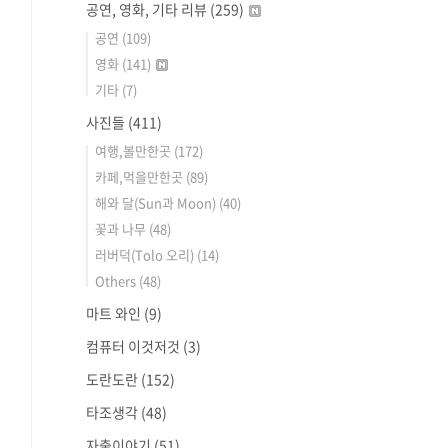
공연, 영화, 기타 리뷰
(259)
공연
(109)
영화
(141)
기타
(7)
사진들
(411)
여행,볼만한곳
(172)
카페,먹을만한곳
(89)
해와 달(Sun과 Moon)
(40)
꽃과 나무
(48)
러버덕(Tolo 오리)
(14)
Others
(48)
마트 와인
(9)
컴퓨터 이것저것
(3)
도란도란
(152)
타조생각
(48)
자출이야기
(51)