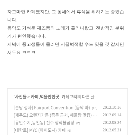
자그마한 카페였지만, 그 동네에서 휴식을 취하기는 좋았습
니다.
음악도 가벼운 재즈풍의 노래가 흘러나왔고, 전반적인 분위
기가 편안했습니다.
저녁에 중고생들이 몰리면 시끌벅적할 수도 있을 것 같지만
서두요 ㅋㅋㅋ
'
사진들
>
카페,먹을만한곳
' 카테고리의 다른 글
[분당 정자] Fairport Convention (음악 바)
2012.10.16
(16)
(제주도) 오렌지가든 (중문 근처, 해물탕 맛집)
2012.09.14
(1
[용인수지,동천동] 전주 장작불곰탕
2012.08.24
0)
(2)
[대학로] MYC (마이도시) 카페
2012.05.21
(6)