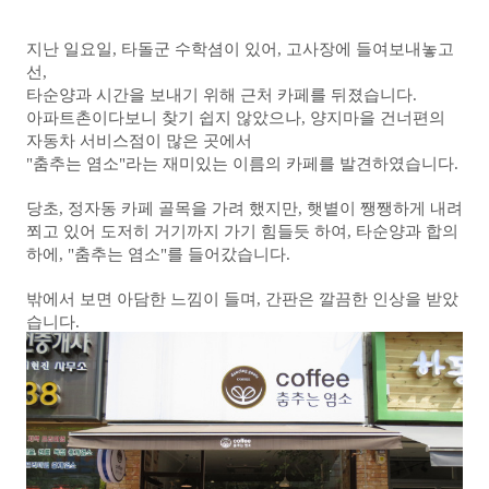
지난 일요일, 타돌군 수학셤이 있어, 고사장에 들여보내놓고
선,
타순양과 시간을 보내기 위해 근처 카페를 뒤졌습니다.
아파트촌이다보니 찾기 쉽지 않았으나, 양지마을 건너편의
자동차 서비스점이 많은 곳에서
"춤추는 염소"라는 재미있는 이름의 카페를 발견하였습니다.
당초, 정자동 카페 골목을 가려 했지만, 햇볕이 쨍쨍하게 내려
쬐고 있어 도저히 거기까지 가기 힘들듯 하여,
타순양과 합의
하에, "춤추는 염소"를 들어갔습니다.
밖에서 보면 아담한 느낌이 들며, 간판은 깔끔한 인상을 받았
습니다.