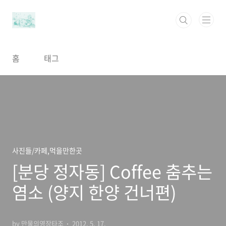
본문 바로가기
홈
태그
사진들/카페,먹을만한곳
[분당 정자동] Coffee 춤추는
염소 (양지 한양 건너편)
by 만물의영장타조
2012. 5. 17.