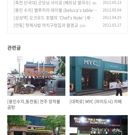
[죽전 단국대] 굿모닝 사이공 (베트남 쌀국수)
2012.05.13
(8)
[용인 수지] 벨루카의 테이블 (beluca's table) -
2012.05.04
아주 특별한 빵 요리집
[삼성역] 오크우드 호텔의 'Chef's Note' (셰프
2012.04.25
(10)
스 노트)
[안동] 헛제사밥 까치구멍집과 월영교
2012.03.27
(9)
(10)
관련글
[용인수지,동천동] 전주 장작불
[대학로] MYC (마이도시) 카페
곰탕