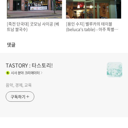
[죽전 단국대] 굿모닝 사이공 (베
[용인 수지] 벨루카의 테이블
트남 쌀국수)
(beluca's table) - 아주 특별한
빵 요리집
댓글
TASTORY : 타스토리!
시사
분야 크리에이터
음악, 경제, 교육
구독하기