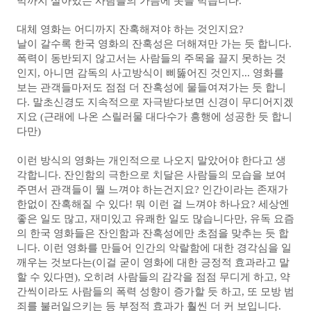
막까지 살아있는 사람들의 가슴에 못을 박습니다.
대체 영화는 어디까지 잔혹해져야 하는 것인지요?
날이 갈수록 한국 영화의 잔혹성은 더해져만 가는 듯 합니다.
폭력이 동반되지 않고서는 사람들의 주목을 끌지 못하는 것
인지, 아니면 감독의 사고방식이 삐뚫어진 것인지... 영화를
보는 관객들마저도 점점 더 잔혹성에 물들여져가는 듯 합니
다. 말초신경도 지속적으로 자극받다보면 신경이 무디어지겠
지요 (근래에 나온 스릴러물 대다수가 흥행에 성공한 듯 합니
다만)
이런 방식의 영화는 개인적으로 나오지
말았어야 한다고 생
각합니다. 잔인함의 극한으로 치달
은 사람들의 모습을 보여
주면서 관객들이 뭘 느껴야 하는건지요? 인간이라는 존재가
한없이 잔혹해질 수 있다! 뭐 이런 걸 느껴야 하나요? 세상엔
좋은 일도 많고, 재미있고 유쾌한 일도 많습니다만, 유독 요즘
의
한국 영화들은 잔인함과 잔혹성에만 초점을 맞추는 듯 합
니다. 이런 영화를 만들어 인간의 악랄함에 대한 경각심을 일
깨우는 것보다는(이걸 굳이 영화에 대한 긍정적 효과라고 말
할 수 있다면), 오히려 사람들의 감각을 점점 무디게 하고,
약
간씩이라도 사람들의
폭력 성향이 증가할 듯 하고, 또 모방 범
죄를 불러일으키는 등 부정적 효과가 훨씬 더 커 보입니다
.