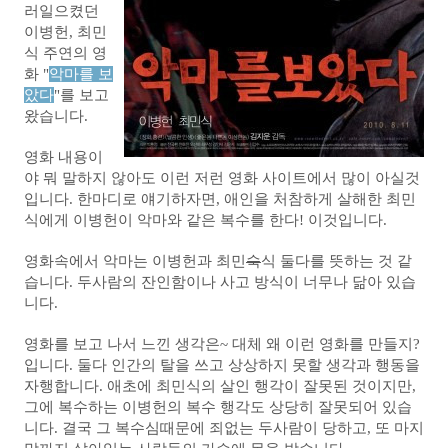
러일으켰던
이병헌, 최민
식 주연의 영
화 "
악마를 보
았다
"를 보고
왔습니다.
영화 내용이
야 뭐 말하지 않아도 이런 저런 영화 사이트에서 많이 아실것
입니다. 한마디로 얘기하자면, 애인을 처참하게 살해한 최민
식에게 이병헌이 악마와 같은 복수를 한다! 이것입니다.
영화속에서 악마는 이병헌과 최민
숙
식 둘다를 뜻하는 것 같
습니다. 두사람의 잔인함이나 사고 방식이 너무나 닮아 있습
니다.
영화를 보고 나서 느낀 생각은~ 대체 왜 이런 영화를 만들지?
입니다. 둘다 인간의 탈을 쓰고 상상하지 못할 생각과 행동을
자행합니다. 애초에 최민식의 살인 행각이 잘못된 것이지만,
그에 복수하는 이병헌의 복수 행각도 상당히 잘못되어 있습
니다. 결국 그 복수심때문에 죄없는 두사람이 당하고, 또 마지