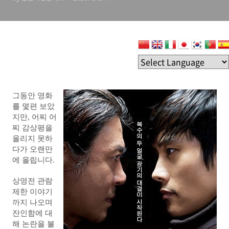
그동안 영화
를 몇편 보았
지만, 어찌 어
찌 감상평을
올리지 못하
다가 오랜만
에 올립니다.
상영전 관람
제한 이야기
까지 나오며
잔인함에 대
해 논란을 불