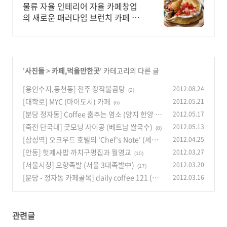
에서 난리난 브런치카페
물류 자율 인테리어 자율 카페창업
의 새로운 패러다임 브런치 카페 창
업
'
사진들
>
카페,먹을만한곳
' 카테고리의 다른 글
[용인수지,동천동] 전주 장작불곰탕
2012.08.24
(2)
[대학로] MYC (마이도시) 카페
2012.05.21
(6)
[분당 정자동] Coffee 춤추는 염소 (양지 한양 건
2012.05.17
너편)
[죽전 단국대] 굿모닝 사이공 (베트남 쌀국수)
2012.05.13
(8)
(8)
[삼성역] 오크우드 호텔의 'Chef's Note' (셰프
2012.04.25
스 노트)
[안동] 헛제사밥 까치구멍집과 월영교
2012.03.27
(9)
(10)
[서울시청] 오향족발 (서울 3대족발中)
2012.03.20
(17)
[분당 - 정자동 카페골목] daily coffee 121 (커
2012.03.16
피)
(2)
관련글