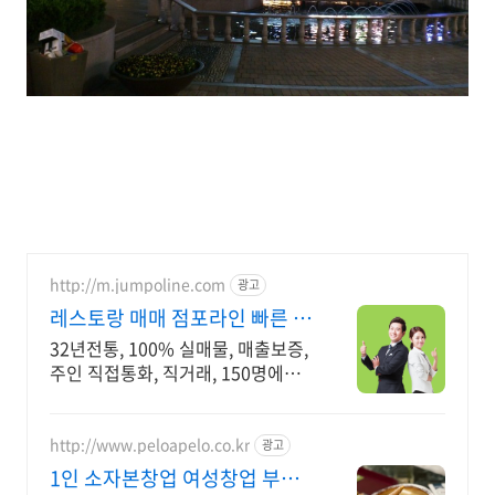
http://m.jumpoline.com
광고
레스토랑 매매 점포라인 빠른 직
거래 & 안전중개거래
32년전통, 100% 실매물, 매출보증,
주인 직접통화, 직거래, 150명에이
전트
http://www.peloapelo.co.kr
광고
1인 소자본창업 여성창업 부산