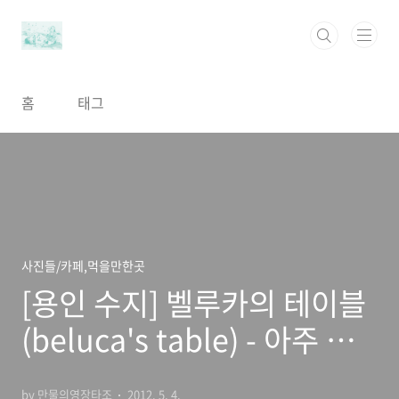
본문 바로가기
홈
태그
사진들/카페,먹을만한곳
[용인 수지] 벨루카의 테이블
(beluca's table) - 아주 특
별한 빵 요리집
by 만물의영장타조
2012. 5. 4.