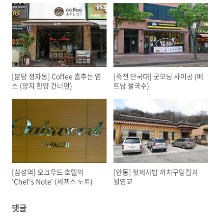
[분당 정자동] Coffee 춤추는 염
[죽전 단국대] 굿모닝 사이공 (베
소 (양지 한양 건너편)
트남 쌀국수)
[삼성역] 오크우드 호텔의
[안동] 헛제사밥 까치구멍집과
'Chef's Note' (셰프스 노트)
월영교
댓글