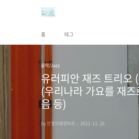
본문 바로가기
홈
태그
음악/Jazz
유러피안 재즈 트리오 (Euro
(우리나라 가요를 재즈로
음 등)
by 만물의영장타조
2022. 11. 26.