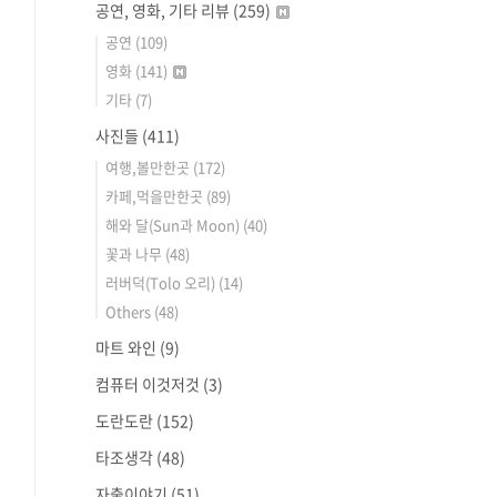
공연, 영화, 기타 리뷰
(259)
공연
(109)
영화
(141)
기타
(7)
사진들
(411)
여행,볼만한곳
(172)
카페,먹을만한곳
(89)
해와 달(Sun과 Moon)
(40)
꽃과 나무
(48)
러버덕(Tolo 오리)
(14)
Others
(48)
마트 와인
(9)
컴퓨터 이것저것
(3)
도란도란
(152)
타조생각
(48)
자출이야기
(51)