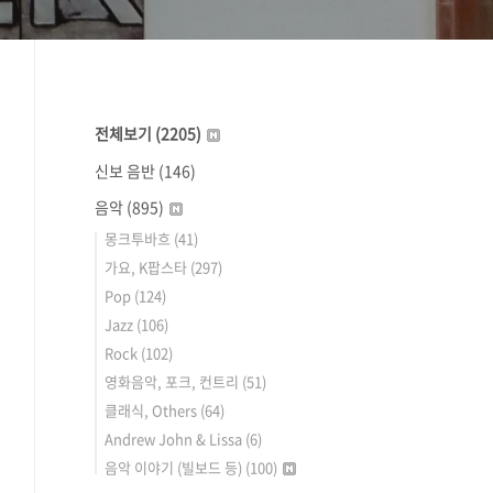
전체보기
(2205)
신보 음반
(146)
음악
(895)
몽크투바흐
(41)
가요, K팝스타
(297)
Pop
(124)
Jazz
(106)
Rock
(102)
영화음악, 포크, 컨트리
(51)
클래식, Others
(64)
Andrew John & Lissa
(6)
음악 이야기 (빌보드 등)
(100)