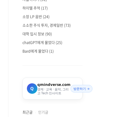
하이텔 추억
(17)
소장 LP 음반
(24)
소소한 주식 투자, 경제일반
(73)
대학 입시 정보
(90)
chatGPT에게 물었다
(25)
Bard에게 물었다
(1)
qmindverse.com
Q
방문하기 →
경제 · 교육 · 음악, 그리
고 Tech 인사이트
최근글
인기글