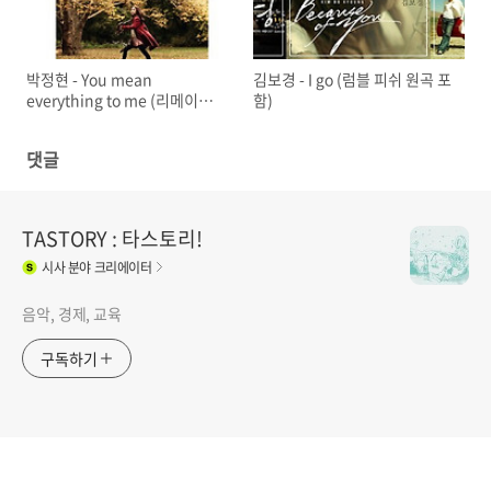
박정현 - You mean
김보경 - I go (럼블 피쉬 원곡 포
everything to me (리메이크 &
함)
원곡)
댓글
TASTORY : 타스토리!
시사
분야 크리에이터
음악, 경제, 교육
구독하기