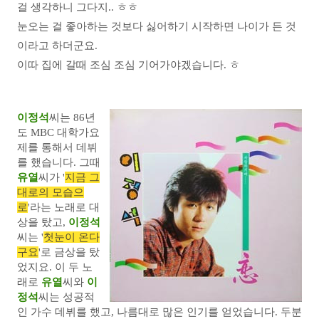
걸 생각하니 그다지.. ㅎㅎ
눈오는 걸 좋아하는 것보다 싫어하기 시작하면 나이가 든 것
이라고 하더군요.
이따 집에 갈때 조심 조심 기어가야겠습니다. ㅎ
이정석
씨는 86년
도 MBC 대학가요
제를 통해서 데뷔
를 했습니다. 그때
유열
씨가 '
지금 그
대로의 모습으
로
'라는 노래로 대
상을 탔고,
이정석
씨는 '
첫눈이 온다
구요
'로 금상을 탔
었지요. 이 두 노
래로
유열
씨와
이
정석
씨는 성공적
인 가수 데뷔를 했고, 나름대로 많은 인기를 얻었습니다. 두분