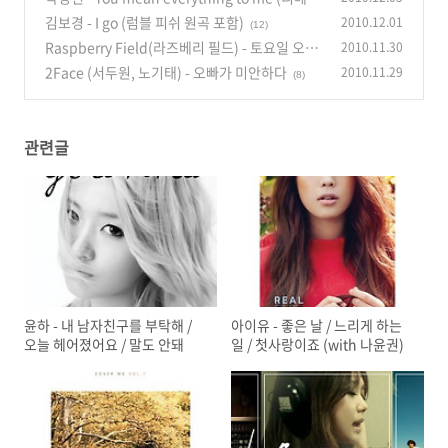
크 & 원곡)
김보경 - I go (럼블 피쉬 원곡 포함)
2010.12.01
(11)
(12)
Raspberry Field(라즈베리 필드) - 토요일 오후
2010.11.30
에 / 본 적 있나요...? (Have you seen?) / Wann
2Face (서두원, 노기태) - 오빠가 미안하다
2010.11.29
(8)
a be loved
(10)
관련글
윤하 - 내 남자친구를 부탁해 /
아이유 - 좋은 날 / 느리게 하는
오늘 헤어졌어요 / 말도 안돼
일 / 첫사랑이죠 (with 나윤권)