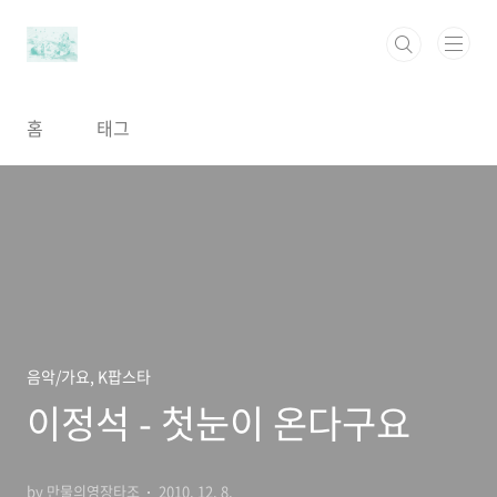
본문 바로가기
홈
태그
음악/가요, K팝스타
이정석 - 첫눈이 온다구요
by 만물의영장타조
2010. 12. 8.