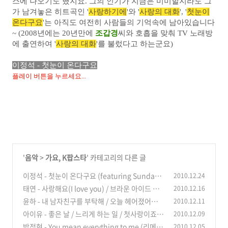
스에 나오기도 했지요. 그의
인기가 지금은 미미할지라도 그
가 남겨놓은 히트곡인 '
사랑하기에
'와 '
사랑의 대화
', '
첫눈이
온다구요
'는 아직도 여전히 사람들의 기억속에 남아있습니다
~ (2008년에는 20년만에
조갑경
씨와 호흡을 맞춰 TV 노래방
에 출연하여 '
사랑의 대화
'를 불렀다고 하는군요)
이정석 - 첫눈이 온다구요
플레이 버튼을 누르세요...
'
음악
>
가요, K팝스타
' 카테고리의 다른 글
이정석 - 첫눈이 온다구요 (featuring Sunday 2
2010.12.24
PM) (리메이크 버젼) / 인순이 - 연가
태연 - 사랑해요(I love you) / 브라운 아이드 소
2010.12.16
(14)
울 - 내려놔요 / 박효신 - 널 사랑한다 (드라마 "아
윤하 - 내 남자친구를 부탁해 / 오늘 헤어졌어요 /
2010.12.11
테나 : 전쟁의 여신"중)
말도 안돼
(10)
아이유 - 좋은 날 / 느리게 하는 일 / 첫사랑이죠
2010.12.09
(8)
(with 나윤권)
박정현 - You mean everything to me (리메이
2010.12.05
(12)