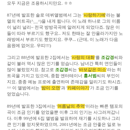
모두 지금은 조용하시지만요. ㅎㅎ
87년에 발표한 솔로 데뷔앨범에서 그는 '
사랑하기에
'라는 불
멸의 히트곡(^__^)을 내게 됩니다. 이 노래 하나로 그의 이름
이 널리 널리~ 전국 방방곡곡에 알려지게 되었다죠. 많은 이
들이 따라 부르기도 했구요.. 저도 한때는 잘 안올라가지만 노
래방에서 부르기도 했었지요. 쿠쿠... (근데, 이 노래가 다음
음원에 없어요. 우띠!!!)
그리고 88년에 발표한 2집에서는 '
사랑의 대화
'를
조갑경
씨와
같이 불러 역시 많은 인기를 얻습니다. 남녀간 특히 연인들이
많이 불렀었지요. 참고로
조갑경
씨는 '
바보같은 미소
'라는 히
트곡을 가지고 있으며, 종합 엔터테이너
홍서범
씨의 부인이
지요. 종종 예능 프로에 출연하며 존재감을 알리기도 하시죠.
^^ 이 앨범에서는 '
밤이 오면
'과 '
카페이야기
'가 조금 인기를
얻었습니다.
89년에 발표한 3집에서는 '
여름날의 추억
'이라는 빠른 템포의
곡이 조금 인기를 얻었을뿐 이후 그의 인기는 사그러져갑니
다. 이후 99년에 6집 앨범을 발표하며 재기를 시도하나 그리
큰 인기를 얻지못하였으며, 2001년에는 조금 안좋은 일로 뉴