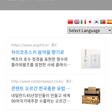
https://www.arophil.kr
광고
차이코프스키 음악을 향기로
백조의 호수 정경을 표현한 향수와
플라워왈츠를 표현한 사쉐 클래식
음악을 표현한 향기 브랜드 회원 가
입시 할인 쿠폰팩이 지급됩니다
http://www.contentorgan.co.kr/
광고
콘텐트 오르간 한국총판 유럽 정
통 프리미엄 오르간
네덜란드45년장인들이 만들고 세계
90여국가에주문 수출하는 오르간
중고오르간 보상판매 수리