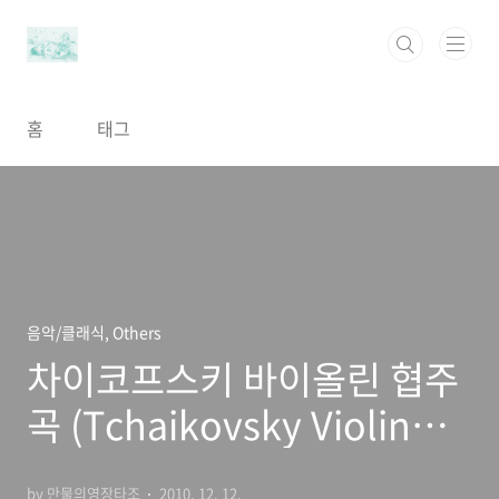
본문 바로가기
홈
태그
음악/클래식, Others
차이코프스키 바이올린 협주
곡 (Tchaikovsky Violin
Concerto) 소장 CD들
by 만물의영장타조
2010. 12. 12.