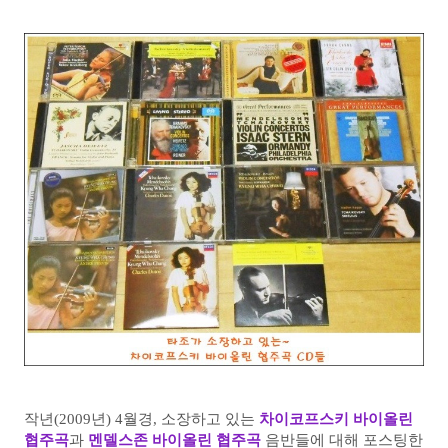
작년(2009년) 4월경, 소장하고 있는
차이코프스키 바이올린
협주곡
과
멘델스존 바이올린 협주곡
음반들에 대해 포스팅한