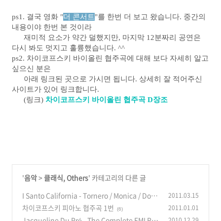
ps1. 결국 영화 "
더 콘서트
"를 한번 더 보고 왔습니다. 중간의
내용이야 한번 본 것이라
재미적 요소가 약간 덜했지만, 마지막 12분짜리 공연은
다시 봐도 멋지고 훌륭했습니다. ^^
ps2. 차이코프스키 바이올린 협주곡에 대해 보다 자세히 알고
싶으신 분은
아래 링크된 곳으로 가시면 됩니다. 상세히 잘 적어주신
사이트가 있어 링크합니다.
(링크)
차이코프스키 바이올린 협주곡 D장조
'
음악
>
클래식, Others
' 카테고리의 다른 글
I Santo California - Tornero / Monica / Dolc
2011.03.15
e amore mio (Il Giardino Dei Semplici - M`i
차이코프스키 피아노 협주곡 1번
2011.01.01
(6)
nnamorai)
(6)
Jacqueline Du Pré - The Complete EMI Rec
2010.12.29