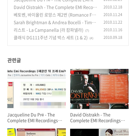
ordings (17 CDs 박스 세트) : 하이든 첼로 협주
David Oistrakh - The Complete EMI Record
2010.12.18
곡 1번/2번
ings (17CDs 박스 세트)
(8)
베토벤, 바이올린 로망스 제2번 (Romance For
2010.11.24
(8)
Violin And Orchestra, No.2)
Sarah Brightman & Andrea Bocelli - Time t
2010.11.22
(4)
o say goodbye (원곡 Con Te Partiro)
리스트 - La Campanella (라 캄파넬라)
2010.11.16
(11)
(7)
클래식 DG111주년 기념 박스 세트 (1 & 2)
2010.09.18
(4)
관련글
Jacqueline Du Pré - The
David Oistrakh - The
Complete EMI Recordings
Complete EMI Recordings
(17 CDs 박스 세트) : 하이든 첼
(17CDs 박스 세트)
로 협주곡 1번/2번