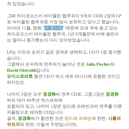
적 있었습니다.
그때 차이코프스키 바이올린 협주곡이 9개의 CD와 2장의 LP
로 바이올린 협주곡중 가장 많이 보유하고 있다고 했습니다.
2010년 12월, 영화 "
더 콘서트
" 때문에 요새 계속 듣고 있는
차이코프스키 바이올린 협주곡,
1년 8개월전에 비해 음반수
는 얼마나 증가했는지 다시 모아보았습니다.
LP는 이전과 숫자가 같은 관계로 생략하고, CD가 5장 증가했
습니다.
그중에서 순수하게 연주자가 늘어난 것은
Julia Fischer
와
David Oistrakh
입니다.
오이스트라흐
협연 CD가 박스 세트 DG111에 포함된 것이긴
하지만요.
나머지 3장은 모두
정경화
씨 연주 CD로, 그중 2장은
정경화
씨의 데카 40주년 박스세트에
포함되어 있고,
나머지 1장은 앙드레 프레빈과의 연주를 다른
커플링으로 제작한 CD입니다.
결국,
정경화
씨가 협연한 것은
앙드레 프레빈
과 한번,
샤를르
뒤트와
와 한번, 이렇게 두번입니다만,