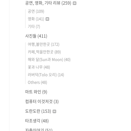
공연, 영화, 기타 리뷰
(259)
공연
(109)
영화
(141)
기타
(7)
사진들
(411)
여행,볼만한곳
(172)
카페,먹을만한곳
(89)
해와 달(Sun과 Moon)
(40)
꽃과 나무
(48)
러버덕(Tolo 오리)
(14)
Others
(48)
마트 와인
(9)
컴퓨터 이것저것
(3)
도란도란
(153)
타조생각
(48)
자출이야기
(51)