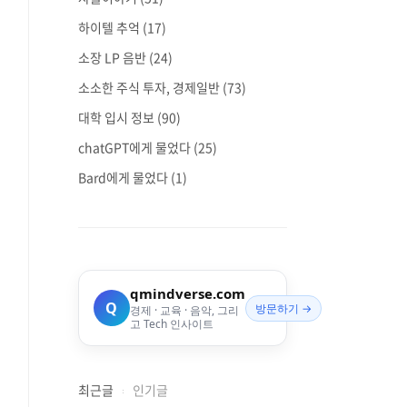
하이텔 추억
(17)
소장 LP 음반
(24)
소소한 주식 투자, 경제일반
(73)
대학 입시 정보
(90)
chatGPT에게 물었다
(25)
Bard에게 물었다
(1)
qmindverse.com
Q
방문하기 →
경제 · 교육 · 음악, 그리
고 Tech 인사이트
최근글
인기글