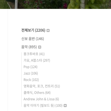
전체보기
(2206)
신보 음반
(146)
음악
(895)
몽크투바흐
(41)
가요, K팝스타
(297)
Pop
(124)
Jazz
(106)
Rock
(102)
영화음악, 포크, 컨트리
(51)
클래식, Others
(64)
Andrew John & Lissa
(6)
음악 이야기 (빌보드 등)
(100)