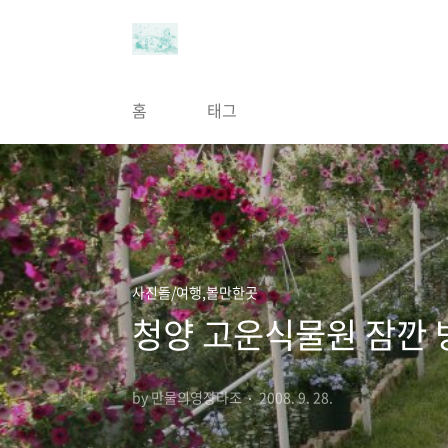
본문 바로가기
홈
태그
사진들/여행,볼만한곳
청양 고운식물원 잠깐 
by 만물의영장타조
2008. 9. 28.