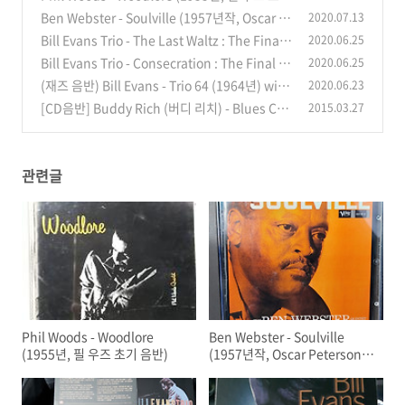
음반)
Ben Webster - Soulville (1957년작, Oscar P
2020.07.13
(0)
eterson, Ray Brown, Herb Ellis 등)
Bill Evans Trio - The Last Waltz : The Final
2020.06.25
(0)
Recordings (1980년) 빌 에반스 마지막 녹음
Bill Evans Trio - Consecration : The Final R
2020.06.25
ecordings Part2 (1980년) 빌 에반스 마지막 녹
(0)
(재즈 음반) Bill Evans - Trio 64 (1964년) with
2020.06.23
음
Gary Peacock, Paul Motian
(0)
[CD음반] Buddy Rich (버디 리치) - Blues Car
2015.03.27
(0)
avan (1961년 녹음, 1962년 발매) - Caravan /
Young blood (영화 "위플래쉬"를 보고)
(0)
관련글
Phil Woods - Woodlore
Ben Webster - Soulville
(1955년, 필 우즈 초기 음반)
(1957년작, Oscar Peterson,
Ray Brown, Herb Ellis 등)