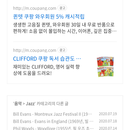
http://m.coupang.com
광고
퀸텟 쿠팡 와우회원 5% 캐시적립
생생한 고음질 퀸텟, 와우회원 30일 내 무료 반품으로
편하게! 소음 없이 몰입하는 시간, 이어폰, 깊은 집중을
경험하세요.
http://m.coupang.com
광고
CLIFFORD 쿠팡 독서 습관도 로
켓배송으로
재미있는 CLIFFORD, 영어 실력 향
상에 도움을 드려요!
'
음악
>
Jazz
' 카테고리의 다른 글
Bill Evans - Montreux Jazz Festival II (1970
2020.07.19
년, 빌 에반스 몽퇴르 재즈 페스티벌)
Bill Evans - Evans in England (1969년, 빌 에
2020.07.18
(0)
반스/에디 고메즈/마티 모렐)
Phil Woods - Woodlore (1955년, 필 우즈 초기
2020.07.14
(0)