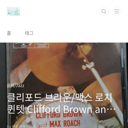
본문 바로가기
홈
태그
음악/Jazz
클리포드 브라운/맥스 로치
퀸텟 Clifford Brown and
Max Roach at Basin
by 만물의영장타조
2020. 7. 9.