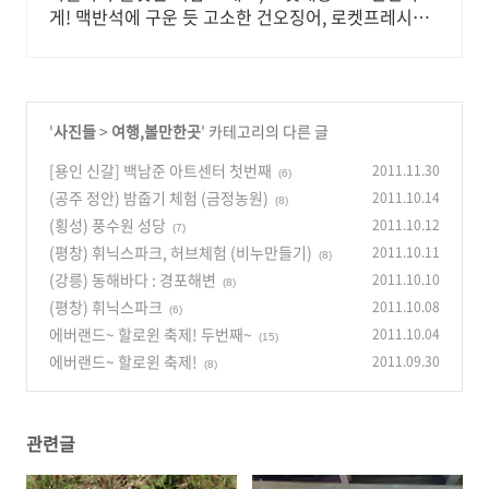
게! 맥반석에 구운 듯 고소한 건오징어, 로켓프레시로
집에서 즐기세요.
'
사진들
>
여행,볼만한곳
' 카테고리의 다른 글
[용인 신갈] 백남준 아트센터 첫번째
2011.11.30
(6)
(공주 정안) 밤줍기 체험 (금정농원)
2011.10.14
(8)
(횡성) 풍수원 성당
2011.10.12
(7)
(평창) 휘닉스파크, 허브체험 (비누만들기)
2011.10.11
(8)
(강릉) 동해바다 : 경포해변
2011.10.10
(8)
(평창) 휘닉스파크
2011.10.08
(6)
에버랜드~ 할로윈 축제! 두번째~
2011.10.04
(15)
에버랜드~ 할로윈 축제!
2011.09.30
(8)
관련글