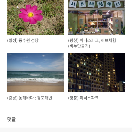
(횡성) 풍수원 성당
(평창) 휘닉스파크, 허브체험
(비누만들기)
(강릉) 동해바다 : 경포해변
(평창) 휘닉스파크
댓글