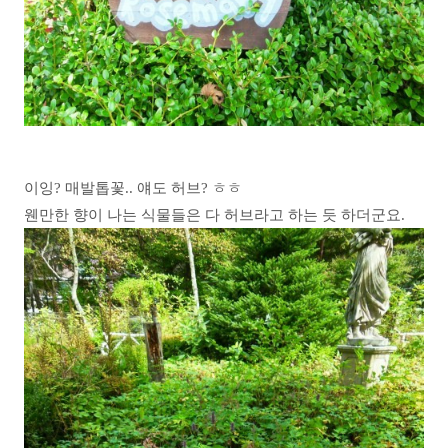
이잉? 매발톱꽃.. 얘도 허브? ㅎㅎ
웬만한 향이 나는 식물들은 다 허브라고 하는 듯 하더군요.