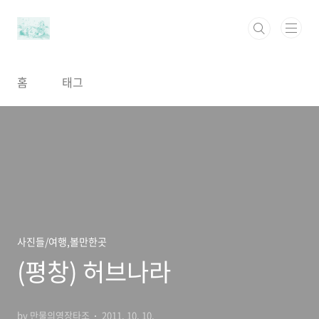
본문 바로가기
홈
태그
사진들/여행,볼만한곳
(평창) 허브나라
by 만물의영장타조
2011. 10. 10.