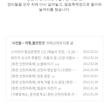
장비들을 모두 차에 다시 실어놓고, 얼음축제장으로 돌아와
놀꺼리를 찾습니다.
'
사진들
>
여행,볼만한곳
' 카테고리의 다른 글
스키타이 황금문명전 1/2 (예술의 전당, ~2.26)
2012.02.22
테즈카 오사무 특별전 : 아톰의 꿈 (고양 아람누리
2012.02.14
(8)
아람미술관 ~12.4.1)
[화천 산천어축제] 눈썰매 타기
2012.02.09
(20)
(14)
[화천 산천어축제] 산천어 맨손잡기 (구경만~ ㅎ
2012.02.09
ㅎ)
[화천 산천어축제] 빙등 광장
2012.02.01
(4)
(4)
[화천 산천어축제] 세계 겨울 도시 광장 (화천 물
2012.01.30
레방아 공원)
[화천 산천어축제] 얼곰이 자전거
2012.01.30
(8)
(6)
[가평휴게소, 춘천휴게소] 화천 산천어축제 가는
2012.01.30
길~
(2)