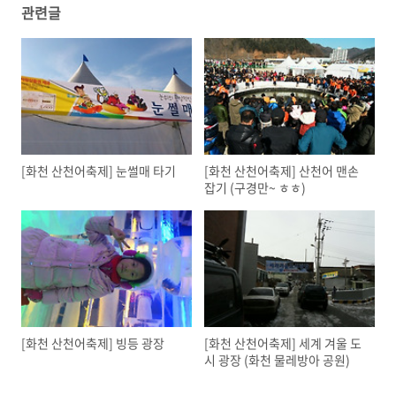
관련글
[화천 산천어축제] 눈썰매 타기
[화천 산천어축제] 산천어 맨손
잡기 (구경만~ ㅎㅎ)
[화천 산천어축제] 빙등 광장
[화천 산천어축제] 세계 겨울 도
시 광장 (화천 물레방아 공원)