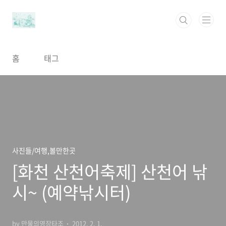
본문 바로가기
홈
태그
사진들/여행,볼만한곳
[화천 산천어축제] 산천어 낚
시~ (예약낚시터)
by 만물의영장타조
2012. 2. 1.