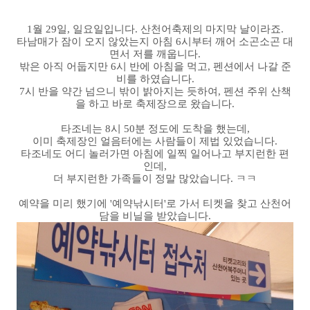
1월 29일, 일요일입니다. 산천어축제의 마지막 날이라죠.
타남매가 잠이 오지 않았는지 아침 6시부터 깨어 소곤소곤 대
면서 저를 깨웁니다.
밖은 아직 어둡지만 6시 반에 아침을 먹고, 펜션에서 나갈 준
비를 하였습니다.
7시 반을 약간 넘으니 밖이 밝아지는 듯하여, 펜션 주위 산책
을 하고 바로 축제장으로 왔습니다.
타조네는 8시 50분 정도에 도착을 했는데,
이미 축제장인 얼음터에는 사람들이 제법 있었습니다.
타조네도 어디 놀러가면 아침에 일찍 일어나고 부지런한 편
인데,
더 부지런한 가족들이 정말 많았습니다. ㅋㅋ
예약을 미리 했기에 '예약낚시터'로 가서 티켓을 찾고 산천어
담을 비닐을 받았습니다.