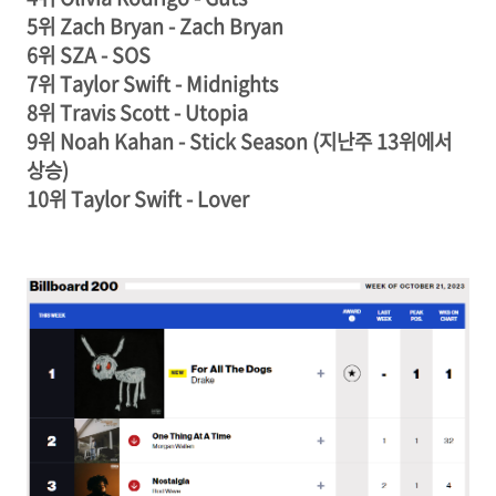
5위 Zach Bryan - Zach Bryan
6위 SZA - SOS
7위 Taylor Swift - Midnights
8
위 Travis Scott - Utopia
9위 Noah Kahan - Stick Season (지난주 13위에서
상승)
10위 Taylor Swift - Lover