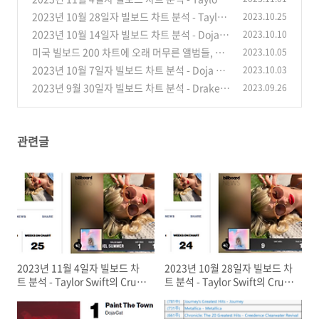
틀즈의 Now and then 7위로 데뷔 / Taylor Swi
뷔, 11번째 빌보드 1위곡, Top10에 8곡 진입 /
wift의 Cruel Summer Hot100 차트 1위 2주째
2023년 10월 28일자 빌보드 차트 분석 - Taylor
2023.10.25
ft의 "1989"의 재녹음 앨범 2주째 빌..
앨범 1989 (Taylor’s Version) 빌보드 200 1위
(0)
/ blink-182의 9집 앨범 "One More Time..."
Swift의 Cruel Summer Hot100 차트 1위 등
2023년 10월 14일자 빌보드 차트 분석 - Doja C
2023.10.10
데뷔, Seventeen의 11번째 미니 ..
빌보드 200 1위 데뷔, Rolling Stones의 미국 2
(0)
극, 10번째 1위곡 / Bad Bunny의 앨범 "Nadie
at의 Paint the Town Red 빌보드 Hot 100 차
미국 빌보드 200 차트에 오래 머무른 앨범들, UK
2023.10.05
6번째 앨범 "Hackney Diamonds" 3위 데뷔 /
Sabe Lo Que Va a Pasar Mañana" 빌보드 20
트 3주째 1위, 정국 & Jack Harlow의 3D 5위로
오피셜 Top100 앨범 차트에 오래 머무른 앨범들
2023년 10월 7일자 빌보드 차트 분석 - Doja Ca
2023.10.03
Th..
0 1위 데뷔 / Tomorrow X Together의 5번째 E
(0)
차트 데뷔 / Morgan Wallen의 One Thing At A
(미국 Billboard 200 Chart/UK Official Albu
t의 Paint the Town Red 빌보드 Hot 100 차트
2023년 9월 30일자 빌보드 차트 분석 - Drake와
2023.09.26
P "The Nam..
Time 빌보드 200 1위 재등극, 총 16주간 1위)
(2)
ms Chart Top 100)(Pink Floyd의 Dark Side
1위 재탈환, Rod Wave의 5집 앨범 "Nostaligi
SZA의 Slime you out이 빌보드 Hot 100 차트 1
of the Moon/Queen의 Greatest Hits)
(1)
a" 빌보드 200 차트 2주 연속 1위 / Kylie Minog
(1)
위로 데뷔, Rod Wave의 5집 앨범 "Nostaligi
ue의 16집 "Tension"은 UK 앨범 차트 1위
a"는 빌보드 200 차트 1위로 데뷔 (Drake는 총
(2)
관련글
12곡의 1위곡 보유)
(2)
2023년 11월 4일자 빌보드 차
2023년 10월 28일자 빌보드 차
트 분석 - Taylor Swift의 Cruel
트 분석 - Taylor Swift의 Cruel
Summer Hot100 차트 1위 2주
Summer Hot100 차트 1위 등
째 / blink-182의 9집 앨범
극, 10번째 1위곡 / Bad Bunny