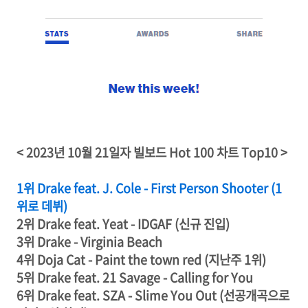
< 2023년 10월 21일자 빌보드 Hot 100 차트 Top10 >
1위 Drake feat. J. Cole - First Person Shooter (1
위로 데뷔)
2위 Drake feat. Yeat - IDGAF (신규 진입)
3위 Drake - Virginia Beach
4위 Doja Cat - Paint the town red (지난주 1위)
5위 Drake feat. 21 Savage - Calling for You
6위 Drake feat. SZA - Slime You Out (선공개곡으로