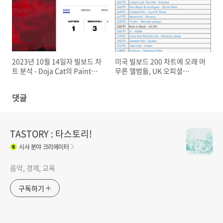
"One More Time..." 빌보드
의 앨범 "Nadie Sabe Lo Que
200 1위 데뷔, Rolling Stones
Va a Pasar Mañana" 빌보드
의 미국 26번째 앨범 "Hackney
200 1위 데뷔 / Tomorrow X
Diamonds" 3위 데뷔 / Th..
Together의 5번째 EP "The
Nam..
2023년 10월 14일자 빌보드 차
미국 빌보드 200 차트에 오래 머
트 분석 - Doja Cat의 Paint
무른 앨범들, UK 오피셜
the Town Red 빌보드 Hot
Top100 앨범 차트에 오래 머무
100 차트 3주째 1위, 정국 &
른 앨범들 (미국 Billboard 200
댓글
Jack Harlow의 3D 5위로 차트
Chart/UK Official Albums
데뷔 / Morgan Wallen의 One
Chart Top 100)(Pink Floyd의
Thing At A Time 빌보드 200 1
Dark Side of the
위 재등극, 총 16주간 1위)
Moon/Queen의 Greatest
TASTORY : 타스토리!
Hits)
시사
분야 크리에이터
음악, 경제, 교육
구독하기