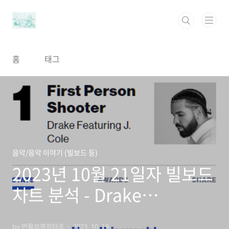
본문 바로가기
홈
태그
음악/음악 이야기 (빌보드 등)
2023년 10월 21일자 빌보드
차트 분석 - Drake
featuring J. Cole의 First
by 만물의영장타조
2023. 10. 19.