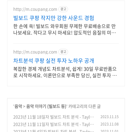
http://m.coupang.com
광고
빌보드 쿠팡 작지만 강한 사운드 경험
한 손에 쏙! 빌보드 와우회원 무제한 무료배송으로 만
나보세요. 작다고 무시 마세요! 압도적인 음질의 미니
스피커, 공간을 채워보세요.
http://m.coupang.com
광고
차트분석 쿠팡 실전 투자 노하우 공개
복잡한 경제 개념도 차트분석, 쉽게! 30일 무료반품으
로 시작하세요. 이론만으로 부족한 당신, 실전 투자 전
략을 쿠팡에서 바로 만나보세요.
'
음악
>
음악 이야기 (빌보드 등)
' 카테고리의 다른 글
2023년 11월 18일자 빌보드 차트 분석 - Taylor
2023.11.15
Swift의 Cruel summer 다시 1위 탈환, 3주째 1
2023년 11월 11일자 빌보드 차트 분석 - Taylor
2023.11.08
위, 정국의 Standing next to you 5위 데뷔, 비
Swift의 Is it over now? Hot100 차트 1위로 데
2023년 11월 4일자 빌보드 차트 분석 - Taylor S
2023.11.01