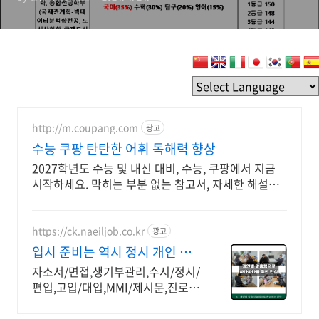
한, 중경외시, 건동홍, 이대/
숙대)
http://m.coupang.com
광고
수능 쿠팡 탄탄한 어휘 독해력 향상
2027학년도 수능 및 내신 대비, 수능, 쿠팡에서 지금
시작하세요. 막히는 부분 없는 참고서, 자세한 해설로
깊이 이해하세요.
https://ck.naeiljob.co.kr
광고
입시 준비는 역시 정시 개인 맞
춤형 입시 컨설팅
자소서/면접,생기부관리,수시/정시/
편입,고입/대입,MMI/제시문,진로
등 교육운영 학생의 상황과 준비 단
계에 맞춰 선택할 수 있도록 구성된