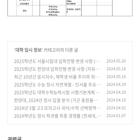
'
대학 입시 정보
' 카테고리의 다른 글
2025학년도 서울시립대 입학전형 변경 사항 (자
2024.05.20
유전공학부 모집 인원 확대 : '24년 30명에서 '25
2025학년도 한양대 입학전형 변경 사항 (자유전
2024.05.18
년 78명으로 48명 증원 / 첨단융합학부 신설 / 정
공 한양인터칼리지 신설 및 정시 다군 배치) - 주
최근 10년간 응시자수, 재학생 비율 추이와 최근
2024.05.16
시모집 탐구 가산점 부여)
요 인서울 대학 입학전형 시행계획 현황 (한양대,
(0)
3개년(2022-2024 수능) 수학 정답률과 등급 관
2025학년도 수능 정시 자연계열 - 인서울 주요
2024.04.29
건국대, 시립대 , 홍익대 업데이트)
계 추정 (연도별 출생아수 감소 참고)
(1)
대학별 과목 비중 정리 (연고대, 서성한, 중경시,
(2)
2025학년도 대학수학능력시험 시행기본계획 (3
2024.04.20
건동홍, 이대/숙대) : 필수 과목/가산점
월 28일 교육부 발표)
(0)
한양대, 2024년 정시 입결 분석 (가군 충원율은
2024.04.19
(1)
낮고, 나군 충원율은 높음)
2024년 3월 고3 모의고사 국어/수학 선택영역별
2024.04.02
(0)
등급컷 비교 (메가스터디, EBSi, 종로학원, 대성
2024학년도 정시 학과별 최종 경쟁률 (연세대,
2024.01.07
마이맥, 이투스, 진학사)
고려대, 성균관대, 한양대) - 최근 2개년 비교
(0)
(2)
관련글