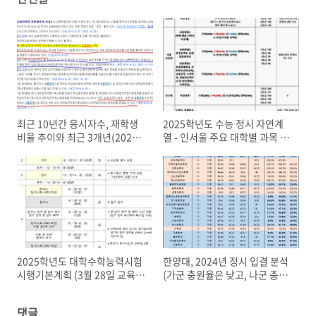
최근 10년간 응시자수, 재학생
2025학년도 수능 정시 자연계
비율 추이와 최근 3개년(2022-
열 - 인서울 주요 대학별 과목 비
2024 수능) 수학 정답률과 등급
중 정리 (연고대, 서성한, 중경
관계 추정 (연도별 출생아수 감
시, 건동홍, 이대/숙대) : 필수 과
소 참고)
목/가산점
2025학년도 대학수학능력시험
한양대, 2024년 정시 입결 분석
시행기본계획 (3월 28일 교육부
(가군 충원율은 낮고, 나군 충원
발표)
율은 높음)
댓글