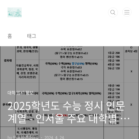
본문 바로가기
홈
태그
대학 입시 정보
2025학년도 수능 정시 인문
계열 - 인서울 주요 대학별 과
목 비중 정리 (연고대, 서성
by 만물의영장타조
2024. 4. 24.