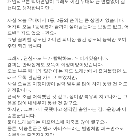
개인적으론 백아연양이 그래도 이전 무대와 큰 변함없이 잘
했다고 생각합니다만...
사실 오늘 무대에서 1등, 2등의 순위는 큰 상관이 없습니다.
어차피 오늘 1등해봤자 끝까지 살아남는다는 보장도 없고, 어
드밴티지도 없으니깐요~
그냥 꼴찌할 정도만 아니면 되니깐 중간 정도의 능력만 보여
주면 되긴 합니다.
그래서, 관심사도 누가 탈락하느냐~ 이거였습니다.
결과는 안타깝게도 오똑이 이정미양이었습니다.
오늘 부른 패닉의 '달팽이'는 저도 노래방에서 즐겨불렀던 노
래로 무척 관심을 가지고 보았지만,
사실 오늘은 이정미양이 실력 발휘를 많이 하지 못한 건 저도
인정합니다.
편곡도 조금 어색했던 것 같고, 정미양 특유의 치고나가는 고
음을 많이 내세우지 못한 것 같구요.
하지만, 그보다 더 못했다고 생각한 출연자는 김나윤양과 이
승훈군입니다.
둘다 노래보다는 퍼포먼스에 치중을 많이 했구요~
물론, 이승훈군은 원래 아티스트라는 별명처럼 퍼포먼스로
승부하는 출연자이지만,