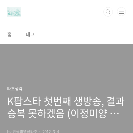
본문 바로가기
홈
태그
타조생각
K팝스타 첫번째 생방송, 결과
승복 못하겠음 (이정미양 화
이팅!)
by 만물의영장타조
2012. 3. 4.