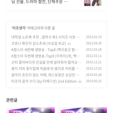
님 선물. 드라마 협찬, 단체주문 자수
무료
'
타조생각
' 카테고리의 다른 글
대학생 노트북 추천 : 갤럭시 북3 시리즈 사양 비
2023.02.19
교 (울트라, 프로 360, 프로, 360)
코로나 확진자 감소추세 (수요일 비교)
2022.04.20
(6)
(0)
K팝스타 세번째 생방송 - Top8 (백지웅군 탈락,
2012.03.18
하지만 오늘 결과도 불만입니다)
K팝스타 두번째 생방송-Top9 (이하이1위, 백아
2012.03.11
(2)
연2위/김나윤 탈락)
산타 할아버지의 진실을 언제 알려줘야 할까요?
2010.12.21
(0)
봉지 커피 종이컵에 먹을때 빈 봉지로 커피를 저
2010.12.02
(16)
어도 괜찮을지?
음악이 흐르지 않는 카페, 레스토랑은 상상만 해
2010.05.28
(14)
도...
타조의 음악 수다 (by 티에디션) 2nd Edition
2010.05.15
(18)
(8)
관련글