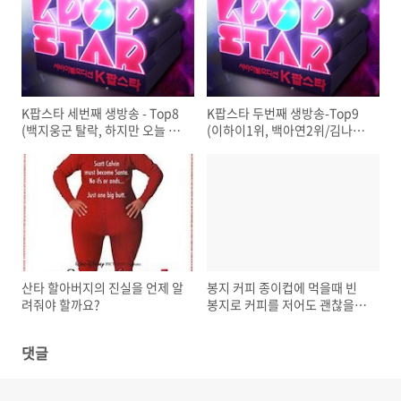
K팝스타 세번째 생방송 - Top8
K팝스타 두번째 생방송-Top9
(백지웅군 탈락, 하지만 오늘 결
(이하이1위, 백아연2위/김나윤
과도 불만입니다)
탈락)
산타 할아버지의 진실을 언제 알
봉지 커피 종이컵에 먹을때 빈
려줘야 할까요?
봉지로 커피를 저어도 괜찮을
지?
댓글