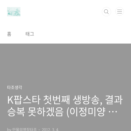
본문 바로가기
홈
태그
타조생각
K팝스타 첫번째 생방송, 결과
승복 못하겠음 (이정미양 화
이팅!)
by 만물의영장타조
2012. 3. 4.