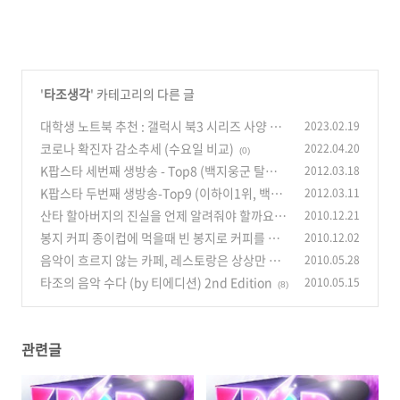
'
타조생각
' 카테고리의 다른 글
대학생 노트북 추천 : 갤럭시 북3 시리즈 사양 비
2023.02.19
교 (울트라, 프로 360, 프로, 360)
코로나 확진자 감소추세 (수요일 비교)
2022.04.20
(6)
(0)
K팝스타 세번째 생방송 - Top8 (백지웅군 탈락,
2012.03.18
하지만 오늘 결과도 불만입니다)
K팝스타 두번째 생방송-Top9 (이하이1위, 백아
2012.03.11
(2)
연2위/김나윤 탈락)
산타 할아버지의 진실을 언제 알려줘야 할까요?
2010.12.21
(0)
봉지 커피 종이컵에 먹을때 빈 봉지로 커피를 저
2010.12.02
(16)
어도 괜찮을지?
음악이 흐르지 않는 카페, 레스토랑은 상상만 해
2010.05.28
(14)
도...
타조의 음악 수다 (by 티에디션) 2nd Edition
2010.05.15
(18)
(8)
관련글