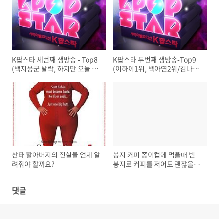
K팝스타 세번째 생방송 - Top8
K팝스타 두번째 생방송-Top9
(백지웅군 탈락, 하지만 오늘 결
(이하이1위, 백아연2위/김나윤
과도 불만입니다)
탈락)
산타 할아버지의 진실을 언제 알
봉지 커피 종이컵에 먹을때 빈
려줘야 할까요?
봉지로 커피를 저어도 괜찮을
지?
댓글