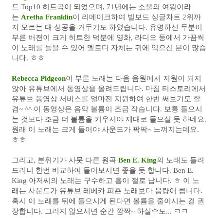
드 Top10 히트곡이 되었으며, 71년에는 소울의 여왕이라
는
Aretha Franklin
이 리메이크하여 빌보드 싱글차트 2위까
지 오르는 대 성공을 거두기도 하였습니다.
유명하신 두분이
부른 버젼이 크게 히트한 덕분에 영화, 라디오 등에서 가끔씩
이 노래를 들을 수 있어 멜로디 자체는 귀에 익으신 분이 많습
니다. ㅎㅎ
Rebecca Pidgeon
이 부른 노래는 다음 음원에서 지원이 되지
않아 유튜브에서 동영상을 올려드립니다. 마침 티스토리에서
유튜브 동영상 서비스를 얼마전 지원하여 한번 써보기도 할
겸~ ^^ 이 동영상은 음악 볼륨이 조금 작습니다. 보통 들으시
는 것보다 조금 더 볼륨을 키우셔야 제대로 들으실 듯 하네요.
원래 이 노래는 크게 들어야 사운드가 팍팍~ 느껴지는데요.
ㅎㅎ
그리고, 분위기가 사뭇 다른 원곡
Ben E. King
의 노래도 들려
드리니 한번 비교하여 들어보시면 좋을 듯 합니다. Ben E.
King 아저씨의 노래는 구수하고 흥이 절로 납니다. ㅎ 이 노
래는 사운드가 유튜브 레베카 피죤 노래보다 음량이 큽니다.
혹시 이 노래를 뒤에 들으시게 된다면 볼륨을 줄이시는 걸 권
장합니다. 그러지 않으시면 순간 깜짝~ 하실수도... ㅋㅋ