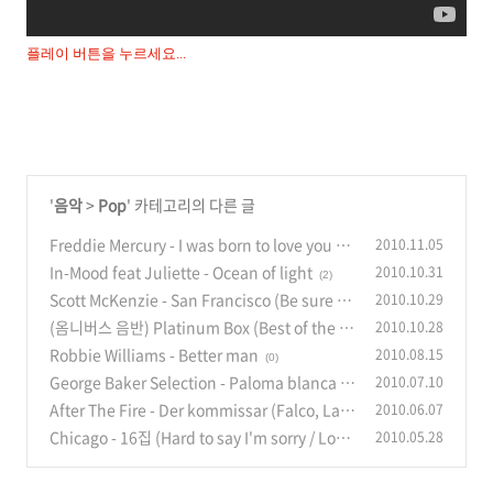
플레이 버튼을 누르세요...
'
음악
>
Pop
' 카테고리의 다른 글
Freddie Mercury - I was born to love you / T
2010.11.05
here must be more to life than this
In-Mood feat Juliette - Ocean of light
2010.10.31
(12)
(2)
Scott McKenzie - San Francisco (Be sure to
2010.10.29
wear flowers in your hair)
(옴니버스 음반) Platinum Box (Best of the b
2010.10.28
(6)
est POP) (5CDs)
Robbie Williams - Better man
2010.08.15
(6)
(0)
George Baker Selection - Paloma blanca /
2010.07.10
I've been away too long
After The Fire - Der kommissar (Falco, Laur
2010.06.07
(2)
a Branigan)
Chicago - 16집 (Hard to say I'm sorry / Love
2010.05.28
(1)
me tomorrow)
(11)