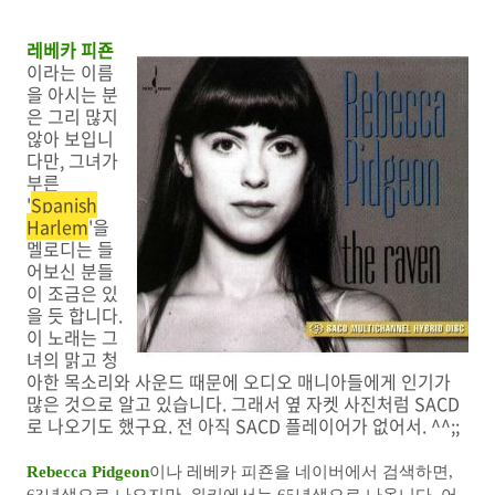
레베카 피죤
이라는 이름
을 아시는 분
은 그리 많지
않아 보입니
다만, 그녀가
부른
'
Spanish
Harlem
'을
멜로디는 들
어보신 분들
이 조금은 있
을 듯 합니다.
이 노래는 그
녀의 맑고 청
아한 목소리와 사운드 때문에 오디오 매니아들에게 인기가
많은 것으로 알고 있습니다. 그래서 옆 자켓 사진처럼 SACD
로 나오기도 했구요. 전 아직 SACD 플레이어가 없어서. ^^;;
Rebecca Pidgeon
이나 레베카 피죤을 네이버에서 검색하면,