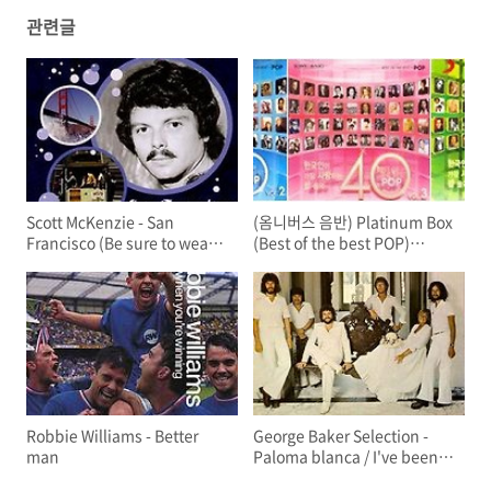
관련글
Scott McKenzie - San
(옴니버스 음반) Platinum Box
Francisco (Be sure to wear
(Best of the best POP)
flowers in your hair)
(5CDs)
Robbie Williams - Better
George Baker Selection -
man
Paloma blanca / I've been
away too long