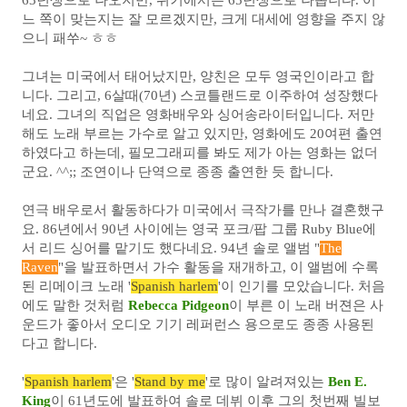
63년생으로 나오지만, 위키에서는 65년생으로 나옵니다. 어
느 쪽이 맞는지는 잘 모르겠지만, 크게 대세에 영향을 주지 않
으니 패쑤~ ㅎㅎ
그녀는 미국에서 태어났지만, 양친은 모두 영국인이라고 합
니다. 그리고, 6살때(70년) 스코틀랜드로 이주하여 성장했다
네요. 그녀의 직업은 영화배우와 싱어송라이터입니다. 저만
해도 노래 부르는 가수로 알고 있지만, 영화에도 20여편 출연
하였다고 하는데, 필모그래피를 봐도 제가 아는 영화는 없더
군요. ^^;; 조연이나 단역으로 종종 출연한 듯 합니다.
연극 배우로서 활동하다가 미국에서 극작가를 만나 결혼했구
요. 86년에서 90년 사이에는 영국 포크/팝 그룹 Ruby Blue에
서 리드 싱어를 맡기도 했다네요.
94년 솔로 앨범 "
The
Raven
"을 발표하면서 가수 활동을 재개하고, 이 앨범에 수록
된 리메이크 노래 '
Spanish harlem
'이 인기를 모았습니다. 처음
에도 말한 것처럼
Rebecca Pidgeon
이 부른 이 노래 버젼은 사
운드가 좋아서 오디오 기기 레퍼런스 용으로도 종종 사용된
다고 합니다.
'
Spanish harlem
'은 '
Stand by me
'로 많이 알려져있는
Ben E.
King
이 61년도에 발표하여 솔로 데뷔 이후 그의 첫번째 빌보