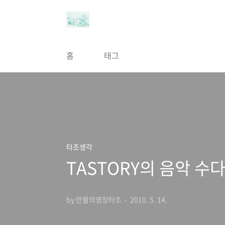
본문 바로가기
홈
태그
타조생각
TASTORY의 음악 수다
by 만물의영장타조
2010. 5. 14.