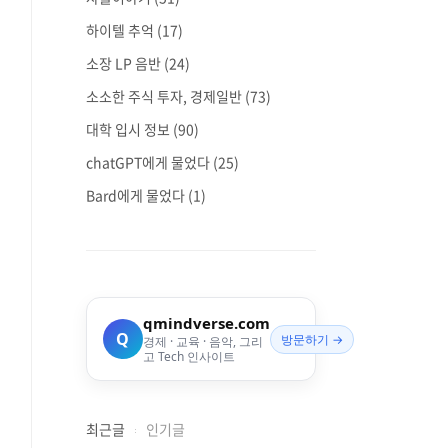
하이텔 추억
(17)
소장 LP 음반
(24)
소소한 주식 투자, 경제일반
(73)
대학 입시 정보
(90)
chatGPT에게 물었다
(25)
Bard에게 물었다
(1)
qmindverse.com
Q
방문하기 →
경제 · 교육 · 음악, 그리
고 Tech 인사이트
최근글
인기글