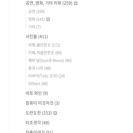
공연, 영화, 기타 리뷰
(259)
공연
(109)
영화
(141)
기타
(7)
사진들
(411)
여행,볼만한곳
(172)
카페,먹을만한곳
(89)
해와 달(Sun과 Moon)
(40)
꽃과 나무
(48)
러버덕(Tolo 오리)
(14)
Others
(48)
마트 와인
(9)
컴퓨터 이것저것
(3)
도란도란
(153)
타조생각
(48)
자출이야기
(51)