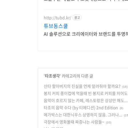
http://tubd.kr/
광고
튜브동스쿨
AI 솔루션으로 크리에이터와 브랜드를 투명
'
타조생각
' 카테고리의 다른 글
산타 할아버지의 진실을 언제 알려줘야 할까요?
(16)
봉지 커피 종이컵에 먹을때 빈 봉지로 커피를 저어도
음악이 흐르지 않는 카페, 레스토랑은 상상만 해도...
타조의 음악 수다 (by 티에디션) 2nd Edition
(8)
메가박스는 대한늬우스 상영하지 않음. 그러나...
(15
극장에서 영화볼때 짜증나는 사람들~
(10)