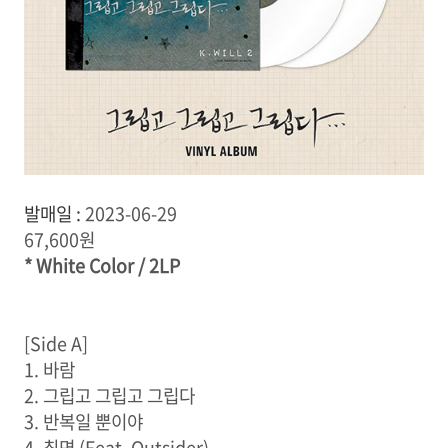
발매일 :
2023-06-29
67,600원
* White Color / 2LP
[Side A]
1. 바람
2. 그립고 그립고 그립다
3. 반복일 뿐이야
4. 최면 (Feat. Outsider)