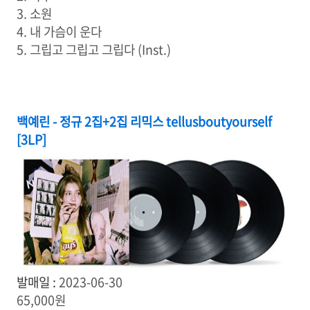
3. 소원
4. 내 가슴이 운다
5. 그립고 그립고 그립다 (Inst.)
백예린 - 정규 2집+2집 리믹스 tellusboutyourself
[3LP]
발매일 :
2023-06-30
65,000원