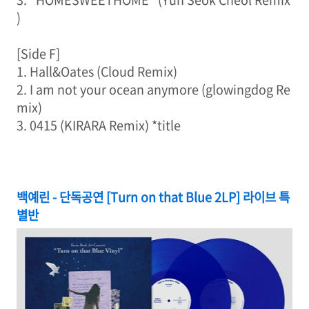
)
[Side F]
1. Hall&Oates (Cloud Remix)
2. I am not your ocean anymore (glowingdog Re
mix)
3. 0415 (KIRARA Remix) *title
백예린 - 단독공연 [Turn on that Blue 2LP] 라이브 특
별반