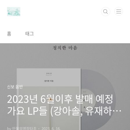
본문 바로가기
홈
태그
신보 음반
2023년 6월이후 발매 예정
가요 LP들 (강아솔, 유재하,
박지윤, 정미조, 신승훈, 케이
by 만물의영장타조
2023. 6. 16.