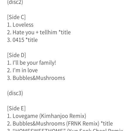
(disc2)
[Side C]
1. Loveless
2. Hate you + tellhim *title
3. 0415 *title
[Side D]
1. I’ll be your family!
2. I’m in love
3. Bubbles&Mushrooms
(disc3)
[Side E]
1. Lovegame (Kimhanjoo Remix)
2. Bubbles&Mushrooms (FRNK Remix) *title
3. “HOMESWEETHOME” (Yun Seok Cheol Remix