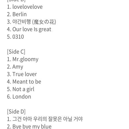
1. lovelovelove
2. Berlin
3. 야간비행 (魔女の花)
4. Our love Is great
5. 0310
[Side C]
1. Mr.gloomy
2. Amy
3. True lover
4. Meant to be
5. Not a girl
6. London
[Side D]
1. 그건 아마 우리의 잘못은 아닐 거야
2. Bye bye my blue