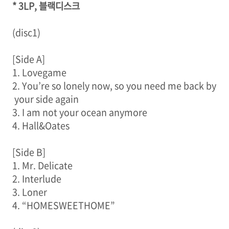
* 3LP, 블랙디스크
(disc1)
[Side A]
1. Lovegame
2. You’re so lonely now, so you need me back by
your side again
3. I am not your ocean anymore
4. Hall&Oates
[Side B]
1. Mr. Delicate
2. Interlude
3. Loner
4. “HOMESWEETHOME”