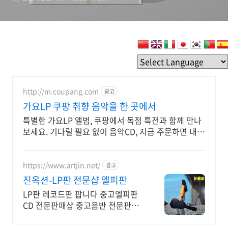
윌, 백예린, 김광석, 넬, 에코
브릿지, 김건모, 선과영, 검정
치마, 지수, 적재, 죠지, 선우
정아, 나미, 양희은, 이..
http://m.coupang.com
광고
가요LP 쿠팡 취향 음악을 한 곳에서
특별한 가요LP 앨범, 쿠팡에서 독점 특전과 함께 만나
보세요. 기다릴 필요 없이 음악CD, 지금 주문하면 내일
바로 도착해요.
https://www.artjin.net/
광고
진옥션-LP판 전문샵 엘피판
LP판 레코드판 팝니다 중고엘피판
CD 전문판매샵 중고음반 전문판매
점