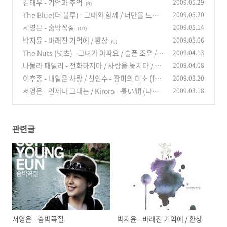
김태우 - 기억과 추억
2009.05.29
(8)
The Blue(더 블루) - 그대와 함께 / 너만을 느끼
2009.05.20
며 (2009년)
서영은 - 숨박꼭질
2009.05.14
(8)
(10)
박지윤 - 바래진 기억에 / 환상
2009.05.06
(5)
The Nuts (넛츠) - 그녀가 아파요 / 슬픈 조우 /
2009.04.13
쩜쩜쩜 / 내 사람입니다 / 잔소리 / 사랑의 바보
나몰라 패밀리 - 전화하지마 / 사랑을 놓치다 / 너
2009.04.08
(6)
만 볼래 / 사랑이 그렇게 쉬워
이후종 - 내일은 사랑 / 신인수 - 장미의 미소 (fro
2009.03.20
(4)
m "내일은 사랑")
서영은 - 언제나 그대는 / Kiroro - 長い間 (나가
2009.03.18
(2)
이 아이다)
(0)
관련글
서영은 - 숨박꼭질
박지윤 - 바래진 기억에 / 환상