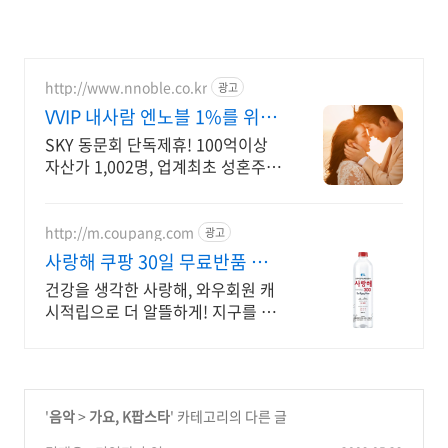
http://www.nnoble.co.kr
광고
VVIP 내사람 엔노블 1%를 위한
상류층 결정사
SKY 동문회 단독제휴! 100억이상
자산가 1,002명, 업계최초 성혼주의
시행 변호사검증 회원수 공개, 전문
직/엘리트/노블레스 전문, 여성가족
부장관대상 2회수상
http://m.coupang.com
광고
사랑해 쿠팡 30일 무료반품 부
담 없이
건강을 생각한 사랑해, 와우회원 캐
시적립으로 더 알뜰하게! 지구를 위
한 깨끗한 생수, 와우회원 무료배송
으로 편리하게!
'
음악
>
가요, K팝스타
' 카테고리의 다른 글