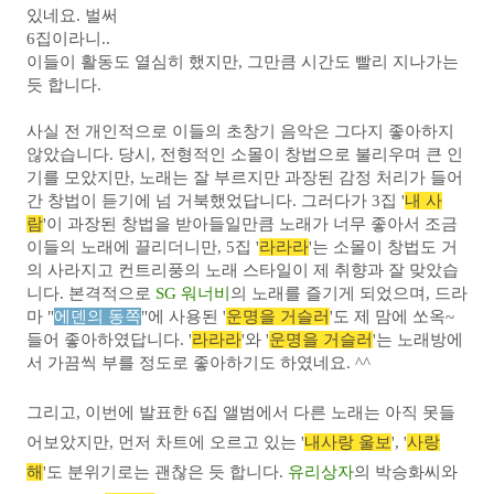
있네요.
벌써
6집이라니..
이들이 활동도 열심히 했지만, 그만큼 시간도 빨리 지나가는
듯 합니다.
사실 전 개인적으로 이들
의 초창기 음악은 그다지 좋아하지
않았습니다. 당
시, 전형적인 소몰이 창법으로 불리우며 큰 인
기를 모았지만, 노래는 잘 부르지만 과장된 감정 처리가 들어
간
창법이
듣기에 넘 거북했었답니다.
그러다가 3집 '
내 사
람
'이 과장된 창법을 받아들일만큼 노래가 너무 좋아서
조금
이들의 노래에 끌리더니만,
5집 '
라라라
'는 소몰이
창법도 거
의 사라지고 컨트리풍의
노래 스타일이 제 취향과 잘 맞았습
니다. 본격적으로
SG 워너비
의 노래를 즐기게 되었으며, 드라
마 "
에덴의 동쪽
"에 사용된 '
운명을 거슬러
'도 제 맘에 쏘옥~
들어 좋아하였답니다. '
라라라
'와 '
운명을 거슬러
'는 노래방에
서 가끔씩 부를 정도로 좋아하기도 하였네요. ^^
그리고, 이번에 발표한 6집 앨범에서 다른 노래는 아직 못들
어보았지만, 먼저 차트에 오르고 있는
'
내사랑 울보
', '
사랑
해
'도 분위기로는 괜찮은 듯 합니다.
유리상자
의 박승화씨와