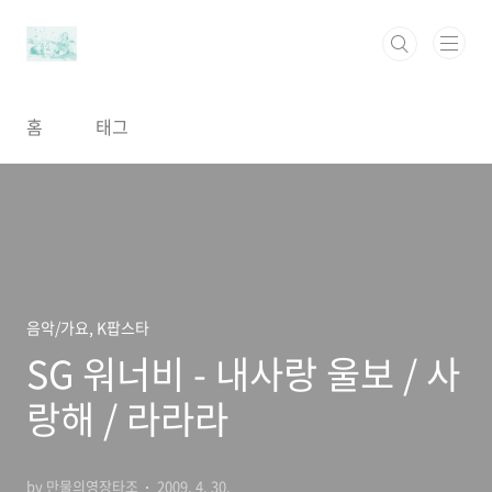
본문 바로가기
홈
태그
음악/가요, K팝스타
SG 워너비 - 내사랑 울보 / 사
랑해 / 라라라
by 만물의영장타조
2009. 4. 30.