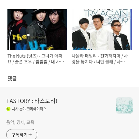
The Nuts (넛츠) - 그녀가 아파
나몰라 패밀리 - 전화하지마 / 사
요 / 슬픈 조우 / 쩜쩜쩜 / 내 사람
랑을 놓치다 / 너만 볼래 / 사랑
입니다 / 잔소리 / 사랑의 바보
이 그렇게 쉬워
댓글
TASTORY : 타스토리!
시사
분야 크리에이터
음악, 경제, 교육
구독하기