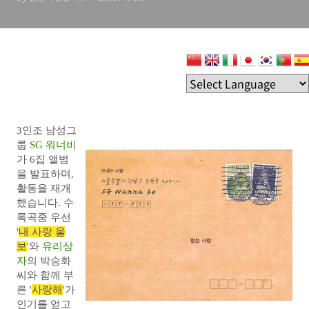
3인조 남성그
룹
SG 워너비
가 6집 앨범
을 발표하며,
활동을 재개
했습니다. 수
록곡중 우선
'
내 사랑 울
보
'와
유리상
자
의 박승화
씨와 함께 부
른 '
사랑해
'가
인기를 얻고