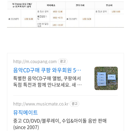
http://m.coupang.com
광고
음악CD구매 쿠팡 와우회원 5%
캐시적립
특별한 음악CD구매 앨범, 쿠팡에서
독점 특전과 함께 만나보세요. 새 앨
범을 가장 빠르게 만나보세요! 쿠팡
로켓배송으로 설렘 가득.
http://www.musicmate.co.kr
광고
뮤직메이트
중고 CD/DVD/블루레이, 수입&아이돌 음반 판매
(since 2007)