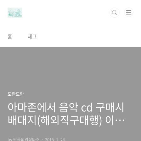
본문 바로가기
홈
태그
도란도란
아마존에서 음악 cd 구매시
배대지(해외직구대행) 이용
하면 배송료가 절감..
by 만물의영장타조
2015. 1. 24.