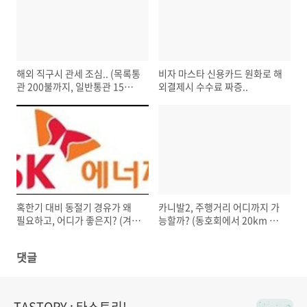
해외 직구시 관세 조심.. (목록통
비자 마스타 신용카드 원화로 해
관 200불까지, 일반통관 15만원
외결제시 수수료 짜증..
까지 무관세)
혹한기 대비 동절기 경유가 왜
카니발2, 주행거리 어디까지 가
필요하고, 어디가 좋은지? (겨울
능할까? (동호회에서 20km 이
철 경유 / 디젤)
상의 주행거리들..)
댓글
TASTORY : 타스토리!