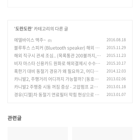
'
도란도란
' 카테고리의 다른 글
에델바이스 맥주~
2016.08.18
(0)
블루투스 스피커 (Bluetooth speaker) 해외 직
2015.11.29
구 완료~ TDK A34 (amazon)
해외 직구시 관세 조심.. (목록통관 200불까지,
2015.11.23
(2)
일반통관 15만원까지 무관세)
비자 마스타 신용카드 원화로 해외결제시 수수료
2015.10.17
(5)
짜증..
혹한기 대비 동절기 경유가 왜 필요하고, 어디가
2014.12.03
(0)
좋은지? (겨울철 경유 / 디젤)
카니발2, 주행거리 어디까지 가능할까? (동호회
2013.02.06
(0)
에서 20km 이상의 주행거리들..)
카니발2 주행중 시동 꺼짐 증상 - 고압펌프 교체
2013.01.18
(6)
경유(디젤)차 동절기 연료필터 막힘 현상으로 인
2013.01.07
(3)
한 시동 불량 (파라핀 때문에 연료가 얼어요 -.-)
(14)
관련글