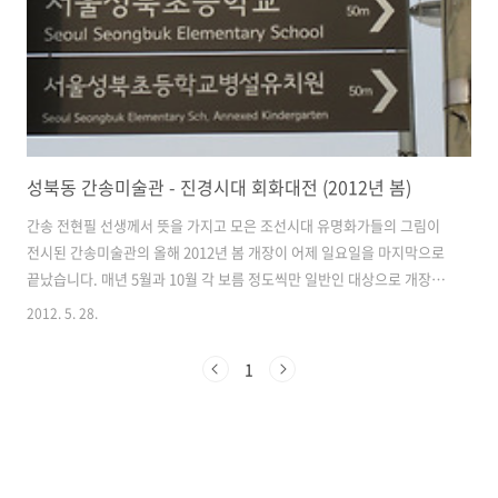
성북동 간송미술관 - 진경시대 회화대전 (2012년 봄)
간송 전현필 선생께서 뜻을 가지고 모은 조선시대 유명화가들의 그림이
전시된 간송미술관의 올해 2012년 봄 개장이 어제 일요일을 마지막으로
끝났습니다. 매년 5월과 10월 각 보름 정도씩만 일반인 대상으로 개장하
여 무료 관람의 기회를 제공하고 있다고 합니다. 신윤복, 김홍도, 정선 등
2012. 5. 28.
이름만 들어도 알만한 화가들의 그림을 비롯하여 상당한 작품들이 있다
고 합니다. 이번에는 진경시대 그림들을 주제로 문을 열었다구요. 매번
1
개장을 할때마다 다른 그림들이 전시가 된다고 합니다. 기대를 했었던 신
윤복의 '미인도'는 작년에 전시가 되어 당분간 전시가 되기 어렵다고도
하더라구요. -.- 암튼, 우연한 기회에 알게되어 방문한 간송미술관! 책에
서만 보던 그림들을 직접 보게되어 감동적이었습니다. ㅎㅎ 하지만, 1년
에 딱 ..