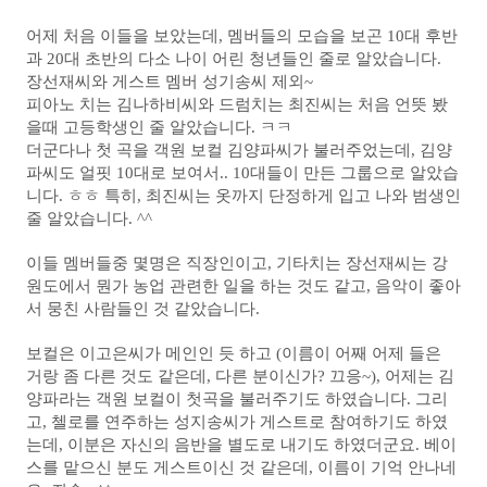
어제 처음 이들을 보았는데, 멤버들의
모습을 보곤 10대 후반
과 20대 초반의 다소 나이 어린 청년들인 줄로 알았습니다.
장선재씨와 게스트 멤버 성기송씨
제외~
피아노 치는 김나하비씨와 드럼치는 최진씨는 처음 언뜻 봤
을때 고등학생인 줄 알았습니다. ㅋㅋ
더군다나 첫 곡을 객원 보컬 김양파씨가 불러주었는데, 김양
파씨도 얼핏 10대로 보여서.. 10대들이 만든 그룹으로 알았습
니다. ㅎㅎ 특
히, 최진씨는 옷까지 단정하게 입고 나와 범생인
줄 알았습니다. ^^
이들 멤버들중 몇명은 직장인이고, 기타치는 장선재씨는 강
원도에서 뭔가 농업 관련한 일을 하는 것도 같고, 음악이 좋아
서 뭉친 사람들인 것 같았습니다.
보컬은 이고은씨가 메인인 듯 하고 (이름이 어째 어제 들은
거랑 좀 다른 것도 같은데, 다른 분이신가? 끄응~)
, 어제는 김
양파라는 객원 보컬이 첫곡을 불러주기도 하였습니다.
그리
고, 첼로를 연주하는 성지송씨가 게스트로 참여하기도 하였
는데, 이분은 자신의 음반을 별도로 내기도 하였더군요
. 베이
스를 맡으신 분도 게스트이신 것 같은데, 이름이 기억 안나네