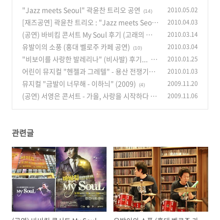
"Jazz meets Seoul" 곽윤찬 트리오 공연
2010.05.02
(14)
[재즈공연] 곽윤찬 트리오 : "Jazz meets Seou
2010.04.03
l" 4/30(금) 오후 8시, LG아트센터
(공연) 바비킴 콘서트 My Soul 후기 (고래의 꿈/Y
2010.03.14
(16)
ou're my everything/사랑..그놈)
유발이의 소풍 (홍대 벨로주 카페 공연)
2010.03.04
(5)
(10)
"비보이를 사랑한 발레리나" (비사발) 후기...
2010.01.25
(1
어린이 뮤지컬 "헨젤과 그레텔" - 용산 전쟁기념
2010.01.03
1)
관 문화극장
뮤지컬 "금발이 너무해 - 이하늬" (2009)
2009.11.20
(6)
(4)
(공연) 서영은 콘서트 - 가을, 사랑을 시작하다 :
2009.11.06
충무아트홀 11/4-11/8 (후기)
(10)
관련글