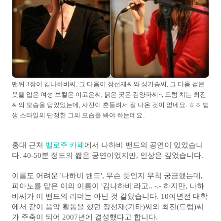
맨위 3장이 김나하비씨, 그 다음이 장선재씨와 성기송씨, 그 다음 검은
옷을 입은 여성 보컬은 이고은씨, 붉은 곳은 김양파씨~,
드럼 치는 최진
씨의 모습을 담았었는데, 사진이 흔들려서 잘 나온 것이 없네요. ㅎㅎ 범
생 스타일의 단정한 그의 모습을 봐야 하는데요..
홍대 근처
벨로주 카페
에서 나하비 밴드의 공연이 있었습니
다.
40-50분 정도의 짧은 공연이었지만, 인상은 깊었습니다.
이름도 어려운 '나하비 밴드', 무슨 뜻인지 무척 궁금했는데,
피아노를 맡은 이의 이름이 '김나하비'라고.. -.-
하지만, 나하
비씨가 이 밴드의 리더는 아닌 것 같았습니다.
10여년전 대학
에서 같이 음악 활동을 했던 장선재(기타)씨와 최진(드럼)씨
가 주축이 되어 2007년에 결성했다고 합니다.