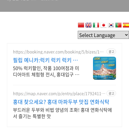
https://booking.naver.com/booking/5/bizes/166
광고
0772
필립 예니카:럭키 럭키 럭키 럭
키함을 수집하는 전시
50% 럭키할인, 작품 100여점과 미
디어아트 체험형 전시, 홍대입구 도
보 5분
https://map.naver.com/p/entry/place/17924117
광고
28
홍대 찾으세요? 홍대 마파두부 맛집 연화식탁
부드러운 두부와 비법 양념의 조화! 홍대 연화식탁에
서 즐기는 특별한 맛