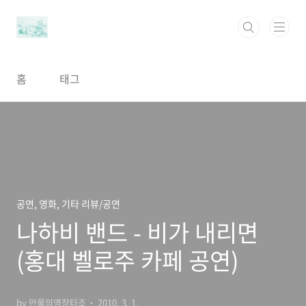
본문 바로가기
홈
태그
공연, 영화, 기타 리뷰/공연
나하비 밴드 - 비가 내리면
(홍대 벨로주 카페 공연)
by 만물의영장타조
2010. 3. 1.