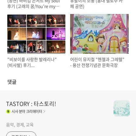
(공연) 바비킴 콘서트 My Soul
유발이의 소풍 (홍대 벨로주 카
후기 (고래의 꿈/You're my
페 공연)
everything/사랑..그놈)
"비보이를 사랑한 발레리나"
어린이 뮤지컬 "헨젤과 그레텔"
(비사발) 후기...
- 용산 전쟁기념관 문화극장
댓글
TASTORY : 타스토리!
시사
분야 크리에이터
음악, 경제, 교육