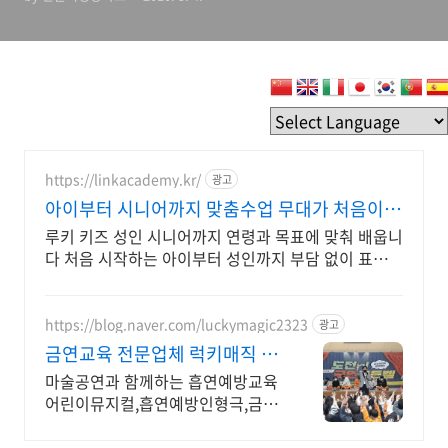
https://linkacademy.kr/
광고
아이부터 시니어까지 맞춤수업 무대가 처음이어
도 괜찮아
루키 키즈 성인 시니어까지 연령과 목표에 맞춰 배웁니
다 처음 시작하는 아이부터 성인까지 부담 없이 표현의
즐거움을 배웁니다
https://blog.naver.com/luckymagic2323
광고
금연교육 전문업체 럭키매직 2
학기 예약 가능합니다:)
마술공연과 함께하는 흡연예방교육
어린이뮤지컬,흡연예방인형극,금연
체험부스,금연마술쇼