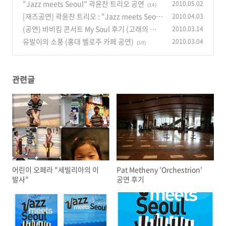
"Jazz meets Seoul" 곽윤찬 트리오 공연
2010.05.02
(14)
[재즈공연] 곽윤찬 트리오 : "Jazz meets Seou
2010.04.03
l" 4/30(금) 오후 8시, LG아트센터
(공연) 바비킴 콘서트 My Soul 후기 (고래의 꿈/Y
2010.03.14
(16)
ou're my everything/사랑..그놈)
유발이의 소풍 (홍대 벨로주 카페 공연)
2010.03.04
(5)
(10)
관련글
어린이 오페라 "세빌리아의 이
Pat Metheny 'Orchestrion'
발사"
공연 후기