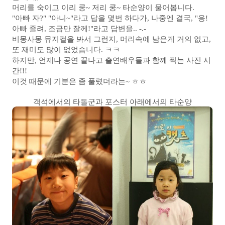
머리를 숙이고 이리 쿵~ 저리 쿵~ 타순양이 물어봅니다.
"아빠 자?" "아니~"라고 답을 몇번 하다가, 나중엔 결국, "응!
아빠 졸려, 조금만 잘께!"라고 답변을.. -.-
비몽사몽 뮤지컬을 봐서 그런지, 머리속에 남은게 거의 없고,
또 재미도 많이 없었습니다. ㅋㅋ
하지만, 언제나 공연 끝나고 출연배우들과 함께 찍는 사진 시
간!!!
이것 때문에 기분은 좀 풀렸더라는~ ㅎㅎ
객석에서의 타돌군과 포스터 아래에서의 타순양