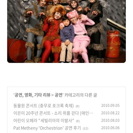
'
공연, 영화, 기타 리뷰
>
공연
' 카테고리의 다른 글
동물원 콘서트 (충무로 포크록 축제)
2010.09.05
(6)
이은미 20주년 콘서트 - 소리 위를 걷다 (애인있
2010.08.22
어요, 죄인)
어린이 오페라 "세빌리아의 이발사"
2010.08.03
(15)
(6)
Pat Metheny 'Orchestrion' 공연 후기
2010.06.06
(12)