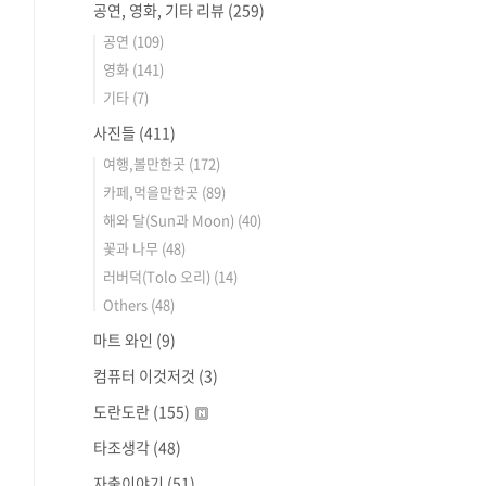
공연, 영화, 기타 리뷰
(259)
공연
(109)
영화
(141)
기타
(7)
사진들
(411)
여행,볼만한곳
(172)
카페,먹을만한곳
(89)
해와 달(Sun과 Moon)
(40)
꽃과 나무
(48)
러버덕(Tolo 오리)
(14)
Others
(48)
마트 와인
(9)
컴퓨터 이것저것
(3)
도란도란
(155)
타조생각
(48)
자출이야기
(51)