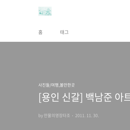
본문 바로가기
홈
태그
사진들/여행,볼만한곳
[용인 신갈] 백남준 
by 만물의영장타조
2011. 11. 30.