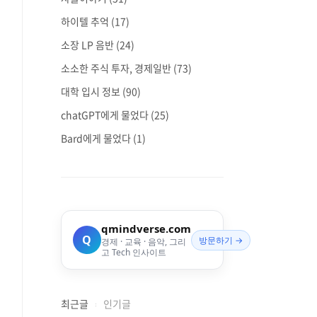
하이텔 추억
(17)
소장 LP 음반
(24)
소소한 주식 투자, 경제일반
(73)
대학 입시 정보
(90)
chatGPT에게 물었다
(25)
Bard에게 물었다
(1)
qmindverse.com
Q
방문하기 →
경제 · 교육 · 음악, 그리
고 Tech 인사이트
최근글
인기글