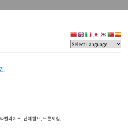
인,
짜렐라치즈, 단체캠프, 드론체험.